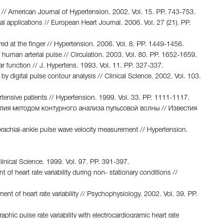
 // American Journal of Hypertension. 2002. Vol. 15. PР. 743-753.
l applications // European Heart Journal. 2006. Vol. 27 (21). PР.
ed at the finger // Hypertension. 2006. Vol. 8. PР. 1449-1456.
 human arterial pulse // Circulation. 2003. Vol. 80. PР. 1652-1659.
ular function // J. Hypertens. 1993. Vol. 11. PР. 327-337.
s by digital pulse contour analysis // Clinical Science. 2002. Vol. 103.
pertensive patients // Hypertension. 1999. Vol. 33. PР. 1111-1117.
елия методом контурного анализа пульсовой волны // Известия
ve brachial-ankle pulse wave velocity measurement // Hypertension.
// Clinical Science. 1999. Vol. 97. PР. 391-397.
 of heart rate variability during non- stationary conditions //
t of heart rate variability // Psychophysiology. 2002. Vol. 39. PР.
phic pulse rate variability with electrocardiogramic heart rate