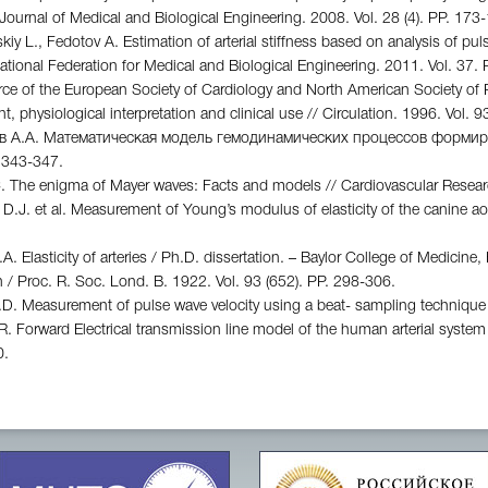
// Journal of Medical and Biological Engineering. 2008. Vol. 28 (4). PР. 173
kiy L., Fedotov A. Estimation of arterial stiffness based on analysis of p
national Federation for Medical and Biological Engineering. 2011. Vol. 37.
ce of the European Society of Cardiology and North American Society of Pa
 physiological interpretation and clinical use // Circulation. 1996. Vol. 
в А.А. Математическая модель гемодинамических процессов формир
. 343-347.
C. The enigma of Mayer waves: Facts and models // Cardiovascular Researc
D.J. et al. Measurement of Young’s modulus of elasticity of the canine aor
A. Elasticity of arteries / Ph.D. dissertation. – Baylor College of Medicine
 / Proc. R. Soc. Lond. B. 1922. Vol. 93 (652). PР. 298-306.
J.D. Measurement of pulse wave velocity using a beat- sampling technique
R. Forward Electrical transmission line model of the human arterial syste
0.