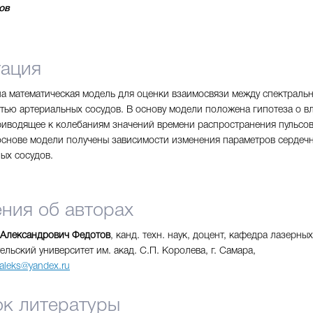
ов
тация
а математическая модель для оценки взаимосвязи между спектральн
тью артериальных сосудов. В основу модели положена гипотеза о в
риводящее к колебаниям значений времени распространения пульсовы
основе модели получены зависимости изменения параметров сердечн
ых сосудов.
ния об авторах
 Александрович Федотов
, канд. техн. наук, доцент, кафедра лазерн
ельский университет им. акад. С.П. Королева, г. Самара,
aleks@yandex.ru
к литературы