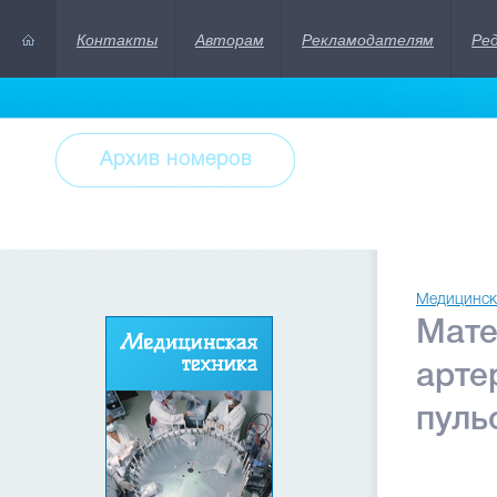
Контакты
Авторам
Рекламодателям
Ре
Архив номеров
Медицинск
Мате
арте
пуль