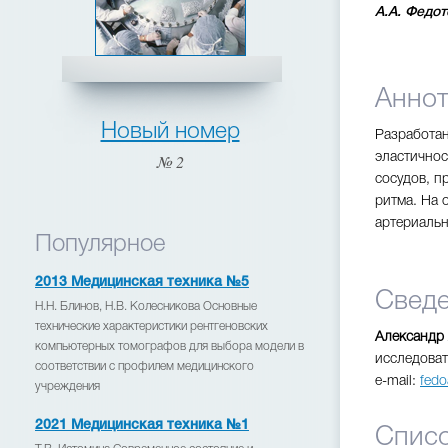
А.А. Федот
Анно
Новый номер
Разработан
№ 2
эластичнос
сосудов, п
ритма. На 
артериальн
Популярное
2013 Медицинская техника №5
Сведе
Н.Н. Блинов, Н.В. Колесникова Основные
технические характеристики рентгеновских
Александр
компьютерных томографов для выбора модели в
исследоват
соответствии с профилем медицинского
e-mail:
fedo
учреждения
2021 Медицинская техника №1
Списо