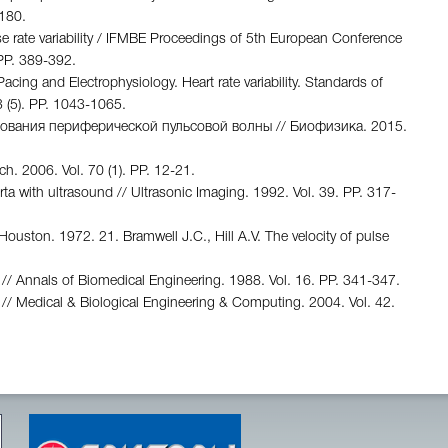
-180.
ulse rate variability / IFMBE Proceedings of 5th European Conference
 PР. 389-392.
cing and Electrophysiology. Heart rate variability. Standards of
93 (5). PР. 1043-1065.
ования периферической пульсовой волны // Биофизика. 2015.
h. 2006. Vol. 70 (1). PР. 12-21.
ta with ultrasound // Ultrasonic Imaging. 1992. Vol. 39. PР. 317-
, Houston. 1972. 21. Bramwell J.C., Hill A.V. The velocity of pulse
 // Annals of Biomedical Engineering. 1988. Vol. 16. PР. 341-347.
m // Medical & Biological Engineering & Computing. 2004. Vol. 42.