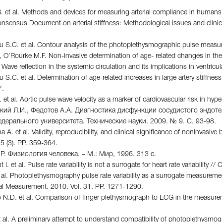
B. et al. Methods and devices for measuring arterial compliance in humans
onsensus Document on arterial stiffness: Methodological issues and clinica
au S.C. et al. Contour analysis of the photoplethysmographic pulse measur
., O’Rourke M.F. Non-invasive determination of age- related changes in the
. Wave reflection in the systemic circulation and its implications in ventric
u S.C. et al. Determination of age-related increases in large artery stiffnes
7.
. et al. Aortic pulse wave velocity as a marker of cardiovascular risk in hy
ский Л.И., Федотов А.А. Диагностика дисфункции сосудистого эндот
ерального университета. Технические науки. 2009. № 9. С. 93-98.
 A. et al. Validity, reproducibility, and clinical significance of noninvasi
25 (3). PР. 359-364.
Р. Физиология человека. – М.: Мир, 1996. 313 с.
 I. et al. Pulse rate variability is not a surrogate for heart rate variability 
t al. Photoplethysmography pulse rate variability as a surrogate measurement
al Measurement. 2010. Vol. 31. PР. 1271-1290.
o N.D. et al. Comparison of finger plethysmograph to ECG in the measuremen
t al. A preliminary attempt to understand compatibility of photoplethysmogra