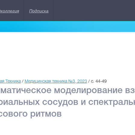
дколлегия
Подписка
ая Техника
/
Медицинская техника №3, 2023
/ с. 44-49
матическое моделирование вз
риальных сосудов и спектраль
сового ритмов