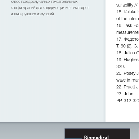
класс псевдослучайных гексагональных
variability 
конфигураций для кодирующих коллиматоров
15. Kalakuts
ионизирующих излучений
of the Inter
16. Task For
measurement,
17. Федото
Т. 60 (2). С
18. Julien 
19. Hughes 
329.
20. Posey J.
wave in man
22. Pruett 
23. John L.
PР. 312-32